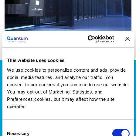
This website uses cookies
We use cookies to personalize content and ads, provide
Your Difference is in Your Data
social media features, and analyze our traffic. You
consent to our cookies if you continue to use our website.
Unsere End-to-End-Plattform nutzt KI, um Ihre Daten
You may opt-out of Marketing, Statistics, and
zu kennzeichnen, zu katalogisieren und zu
Preferences cookies, but it may affect how the site
indizieren, sodass sie leicht zu finden, abzurufen und
operates.
wiederzuverwenden sind. Tausende Kunden
verlassen sich auf Quantum Lösungen, um ihre
Consent
einzigartigen Daten für KI-Initiativen zu nutzen,
Necessary
Selection