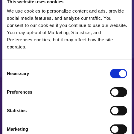
COLLABORATION DANS LE DOMAINE DES
This website uses cookies
HPC, DU RENSEIGNEMENT, DE LA
We use cookies to personalize content and ads, provide
SURVEILLANCE ET DE LA RECONNAISSANCE
social media features, and analyze our traffic. You
(ISR) ET DU FLUX DE TRAVAIL GÉOSPATIAL
consent to our cookies if you continue to use our website.
Que vous soyez un analyste du renseignement
You may opt-out of Marketing, Statistics, and
Preferences cookies, but it may affect how the site
national, un intervenant en cas d'urgence ou un
operates.
chercheur qui surveille l'environnement, nous
fournissons les
performances du flux de travail
, le
partage, l'analyse et la conservation nécessaires à
Consent
la collaboration entre les agences.
Necessary
Selection
Preferences
Statistics
ARCHIVAGE ET CONSERVATION À LONG
TERME
Marketing
Les agences ont besoin d'un accès rapide à leurs