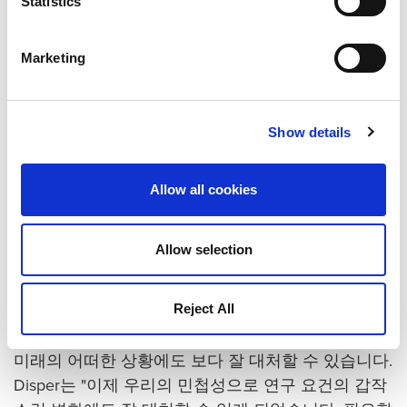
Statistics
백그라운드에서 연구 데이터를 자동으로 연속 보호
할 수 있습니다.
Marketing
퀀텀의 정책 중심 확장형 데이터 수명 관리(EDLM) 성
능은 테이프의 데이터 손실 방지에 효과적입니다.
Disper는 "테이프를 선반에 보관하면 성능이 저하되
Show details
어 판독이 불가능해 질 수 있습니다. EDLM 소프트웨
어는 정기적으로 데이터를 점검하여 오류가 발생할
Allow all cookies
경우 새 테이프에 데이터를 복사합니다. 이로써 연구
진이 향후 수년 간 계속해서 데이터에 액세스 할 수
Allow selection
있습니다"라고 설명합니다.
연구 장벽 제거
Reject All
StorNext 플랫폼을 구축한 Max Planck 화학연구소는
미래의 어떠한 상황에도 보다 잘 대처할 수 있습니다.
Disper는 "이제 우리의 민첩성으로 연구 요건의 갑작