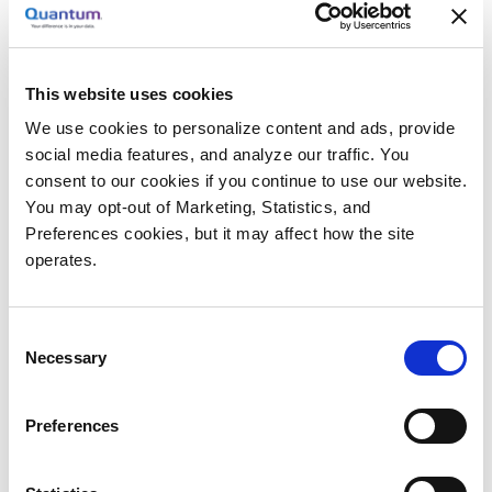
터 제한을 둘 필요가 없고 신규 프로젝트에 대한 스토
리지는 오후면 준비가 완료됩니다"라고 설명합니다.
유연한 데이터 액세스
This website uses cookies
We use cookies to personalize content and ads, provide
StorNext 플랫폼이 제공하는 공유 파일 시스템을 통
social media features, and analyze our traffic. You
해 수많은 연구진이 동시에 데이터에 액세스할 수 있
consent to our cookies if you continue to use our website.
습니다. Disper는 "StorNext를 통해 여러 그룹이 자료
You may opt-out of Marketing, Statistics, and
의 수명 주기 내내 쉽고 투명하게 자료를 이용할 수
Preferences cookies, but it may affect how the site
operates.
있습니다"라고 말합니다. StorNext 플랫폼은 견고한
성능과 상당한 용량을 제공하기 때문에 연구 그룹이
따로 스토리지 환경을 구축하고 유지해야 하는 필요
Consent
성이 감소하였습니다.
Necessary
Selection
장기간의 연구 보호
Preferences
IT 그룹은 멀티 계층의
StorNext 데이터 관리
플랫폼
및
Quantum Scalar i6000 테이프 라이브러리
를 통해