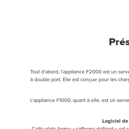
Pré
Tout d’abord, l’appliance F2000 est un se
à double port. Elle est conçue pour les charg
L’appliance F1000, quant à elle, est un se
Logiciel de
Cette plate-forme « software-defined » es