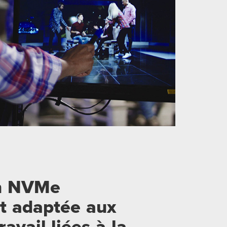
on NVMe
t adaptée aux
avail liées à la