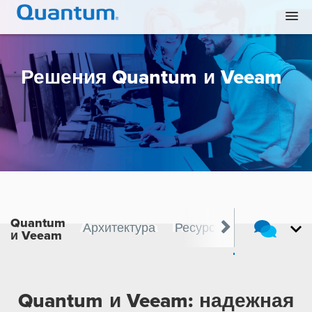
Решения Quantum и Veeam
Quantum
ия
Видео
Архитектура
Ресурсы
Контакты
и Veeam
Quantum и Veeam: надежная