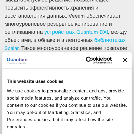
повысить эффективность хранения и
восстановления данных. Veeam обеспечивает
многоуровневое резервное копирование и
репликацию на
устройствах Quantum DXi
, между
объектами, в облаке и в ленточных
библиотеках
Scalar
. Такое многоуровневое решение позволяет
компаниям:
Хранить цифровые активы, обеспечивать их
защиту и совместный доступ к ним на
This website uses cookies
протяжении всего их жизненного цикла.
We use cookies to personalize content and ads, provide
Восстанавливать файлы в считаные
social media features, and analyze our traffic. You
секунды: целевое время и точка
consent to our cookies if you continue to use our website.
You may opt-out of Marketing, Statistics, and
восстановления (RTPO™) существенно
Preferences cookies, but it may affect how the site
меньше 15 минут для всех приложений и
operates.
данных.