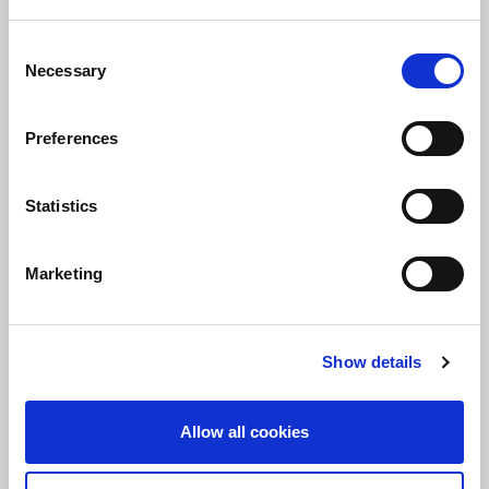
Использовать полный потенциал
Consent
объединенной платформы: комплексное
Necessary
Selection
решение для защиты данных по принципу
«3-2-1-1» от аварий и компьютерных атак,
Preferences
включая вредоносные программы.
Избавиться от сложных требований к
Statistics
интеграции.
Marketing
Show details
Allow all cookies