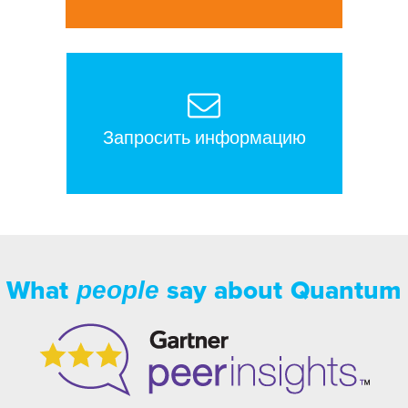
Запросить информацию
What
say about Quantum
people