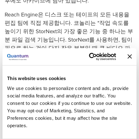
후에도 아카이브에 남아 있습니다.
Reach Engine은 디스크 또는 테이프의 모든 내용을
편집 팀에 직접 제공합니다. 코놀리는 "작업 속도를
높이기 위한 StorNext의 가장 좋은 기능 중 하나는 부
분 파일 검색 기능입니다. StorNext를 사용하면, 팀이
필요로 하는 것이 단지 작은 부분일 때 큰 비디오 파
일을 다시 가져오는 대신 편집기에서 파일의 어느 부
분을 디스크로 다시 이동할지 선택할 수 있습니다. 이
방식은 더 신속하고 디스크 공간도 절약할 수 있습니
This website uses cookies
다."라고 설명했습니다.
We use cookies to personalize content and ads, provide
시스템으로 인해 시간과 연간 12만 달러 절약
social media features, and analyze our traffic. You
consent to our cookies if you continue to use our website.
매콜리프는 "이전 시스템에서는 파일을 찾고 다운로
You may opt-out of Marketing, Statistics, and
드한 후 편집하고 검토 및 승인 루프를 위해 다른 사
Preferences cookies, but it may affect how the site
이트로 이동하면 일반적인 프로젝트가 오래 지연될
operates.
수 있었습니다. StorNext를 사용하면 편집자는 필요