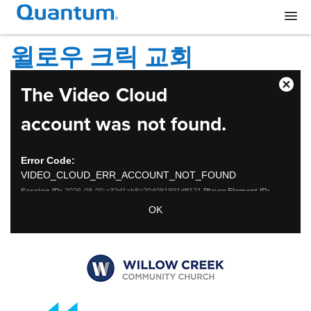
윌로우 크릭 교회
This
The Video Cloud
Close
is
Moda
a
account was not found.
Dialo
modal
window.
Error Code:
VIDEO_CLOUD_ERR_ACCOUNT_NOT_FOUND
Session ID:
2026-08-09:a32d1ab8a204081891dff121
Player Element ID:
vjs_video_3
OK