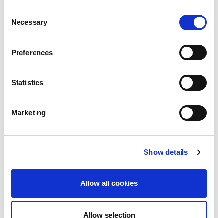
한 콘텐츠만 다운로드합니다. 편집자와 검토자가 파
Consent
일을 직접 공유하고 액세스할 수 있으므로 일반적인
Necessary
Selection
제작 주기가 훨씬 빨라졌습니다."라고 말했습니다.
Preferences
비용 또한 많이 절감됩니다. 효율성 증대로 인해 팀은
두 명의 추가 편집자를 고용할 필요가 없어졌습니다.
StorNext 시스템은 성능과 용량을 개별적으로 확장하
Statistics
여 향후 성장이 경제적이 되도록 합니다. 그리고 아카
이브의 주문형 용량 증가는 슬롯이 필요한 경우에만
Marketing
라이선스가 부여된다는 것을 의미합니다.
매콜리프는 "전반적으로 StorNext Pro Studio 및
Show details
Levels Beyond 솔루션을 통해 매년 12만 달러를 절약
할 수 있습니다. 우리가 미래로 나아갈수록, 이 건물
내부에서는 우리의 목표를 성취하고 다가가고자 하
Allow all cookies
는 모든 사람들에게 다가갈 수 없을 것입니다."라고
말했습니다.
Allow selection