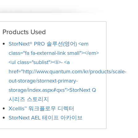
Products Used
StorNext® PRO 솔루션(영어) <em
class="fa fa-external-link small"></em>
<ul class="sublist"><li>- <a
href="http://www.quantum.com/kr/products/scale-
out-storage/stornext-primary-
storage/index.aspx#qxs">StorNext Q
시리즈 스토리지
Xcellis™ 워크플로우 디렉터
StorNext AEL 테이프 아카이브