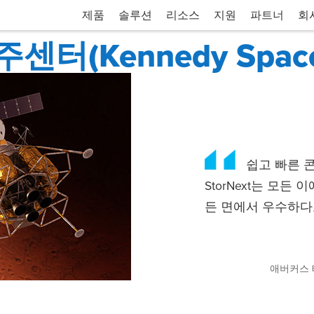
제품
솔루션
리소스
지원
파트너
회
터(Kennedy Space 
쉽고 빠른 
StorNext는 모
든 면에서 우수하다고
애버커스 테