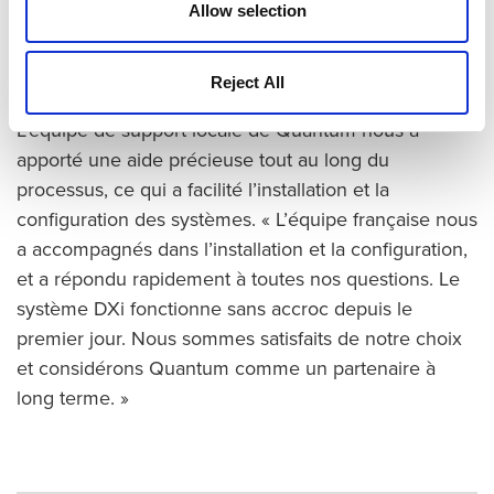
complètes synthétiques, constituait également un
Allow selection
facteur clé, et nous n’avons pas été déçus sur ce
point. »
Reject All
L’équipe de support locale de Quantum nous a
apporté une aide précieuse tout au long du
processus, ce qui a facilité l’installation et la
configuration des systèmes. « L’équipe française nous
a accompagnés dans l’installation et la configuration,
et a répondu rapidement à toutes nos questions. Le
système DXi fonctionne sans accroc depuis le
premier jour. Nous sommes satisfaits de notre choix
et considérons Quantum comme un partenaire à
long terme. »