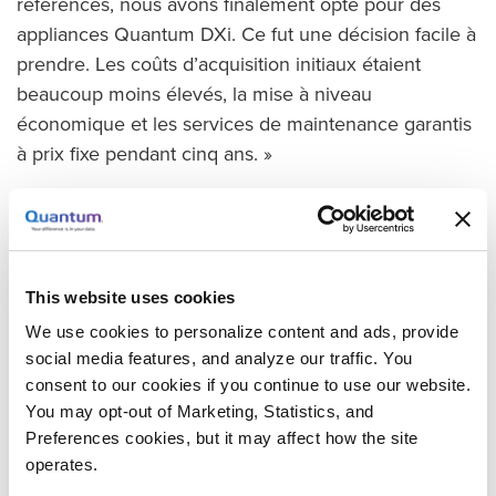
références, nous avons finalement opté pour des
appliances Quantum DXi. Ce fut une décision facile à
prendre. Les coûts d’acquisition initiaux étaient
beaucoup moins élevés, la mise à niveau
économique et les services de maintenance garantis
à prix fixe pendant cinq ans. »
Le nouveau système se compose d’appliances de
déduplication DXi4700 installées dans chacune des
deux agences. Des sauvegardes incrémentielles des
bases de données, des fichiers bureautiques et des
This website uses cookies
e-mails sont désormais écrites quotidiennement sur
We use cookies to personalize content and ads, provide
chaque système local. Veeam crée des images de
social media features, and analyze our traffic. You
sauvegarde complètes synthétiques régulières et les
consent to our cookies if you continue to use our website.
fichiers sont répliqués entre les sites. Cette
You may opt-out of Marketing, Statistics, and
Preferences cookies, but it may affect how the site
combinaison assure une protection à court terme
operates.
avec une restauration rapide, de même qu’une