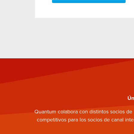
Ún
Quantum colabora con distintos socios de
competitivos para los socios de canal in