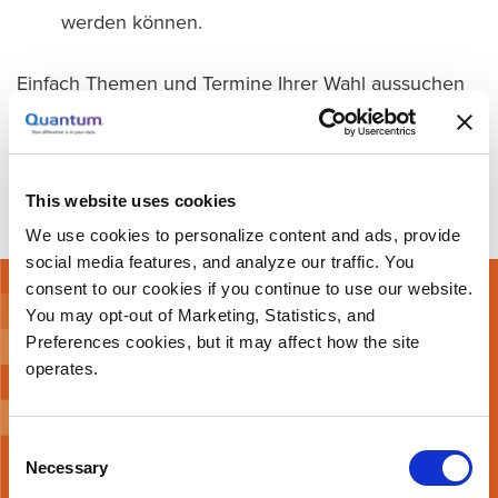
werden können.
Einfach Themen und Termine Ihrer Wahl aussuchen
und registrieren. Sie haben auch die Möglichkeit ein
persönliches Gespräch mit unseren Führungskräften
aus den Bereichen Endkunden-, Partner Vertrieb
oder Technik zu vereinbaren.
This website uses cookies
We use cookies to personalize content and ads, provide
social media features, and analyze our traffic. You
consent to our cookies if you continue to use our website.
ZUR REGISTRIERUNG
You may opt-out of Marketing, Statistics, and
Preferences cookies, but it may affect how the site
operates.
Jetzt anmelden
Consent
Necessary
Selection
Agenda Herunterladen