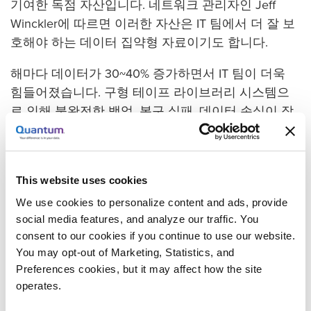
기여한 독점 자산입니다. 네트워크 관리자인 Jeff
Winckler에 따르면 이러한 자산은 IT 팀에서 더 잘 보
호해야 하는 데이터 집약형 자료이기도 합니다.
해마다 데이터가 30~40% 증가하면서 IT 팀이 더욱
힘들어졌습니다. 구형 테이프 라이브러리 시스템으
로 인해 불완전한 백업, 복구 실패, 데이터 손실이 잦
았습니다. Winckler는 전체 백업을 완료하기 위해 매
주 10시간 이상 테이프를 처리했습니다.
새로운 데이터 보호 솔루션을 찾던 IT 팀은 Hunter의
This website uses cookies
확장성 및 신뢰성 요구를 충족할 수 있는 퀀텀 Scalar
We use cookies to personalize content and ads, provide
테이프 라이브러리를 구매하기로 결정하였습니다.
social media features, and analyze our traffic. You
iLayer 소프트웨어에 있는 관리 기능으로 데이터를
consent to our cookies if you continue to use our website.
간편하게 복구할 수 있습니다. 이 팀은 품질이 우수한
You may opt-out of Marketing, Statistics, and
Preferences cookies, but it may affect how the site
퀀텀에 대한 매우 긍정적인 평가를 해주었습니다.
operates.
특장점: 시간과 비용의 절약