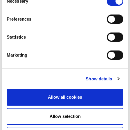
ロジェクトを専門に扱うインテグレータである
Necessary
Selection
Chesapeake Systems社を採用しました。
Preferences
Rinehart氏は述べています。「移行は信じられない
ほどうまくいきました。既存のActiveSANコントロ
Statistics
ーラを使用し、ソフトウェアを完全にStorNextへ切
り替え、フェイルオーバー技術を使用してシステム
をロールバックしました。ダウンタイムも発生せ
Marketing
ず、資産管理ソフトウェアであるCatDVなど、すべ
てのアプリケーションがシームレスに機能し続けま
した」
Show details
大学の教育活動をサポート
Allow all cookies
Rinehart氏はまた、次のように述べています。「FIM
の活動内容はスポーツ競技の世界だけに留まりませ
Allow selection
ん。現在FIMのチームは、MOOC（大規模オープ
ン・オンライン・コース）の学習機会に加え、授業