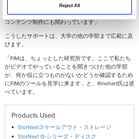
の実況中継のサポートなどの機会や、月1回配信さ
Reject All
れる大学卒業生部門のWebストリーミングといった
コンテンツ制作にも関わっています」
こうしたサポートは、大学の他の学部まで広範に及
びます。
「FIMは、ちょっとした研究所です。ここで私たち
がビデオでやっていることを聞きつけた他の学部
が、何か役に立つものがないかどうか確認するため
にFIMのツールを見学に来ます」と、Rinehart氏は述
べています。
Products Used
StorNextスケールアウト・ストレージ
StorNext Q-シリーズ・ディスク