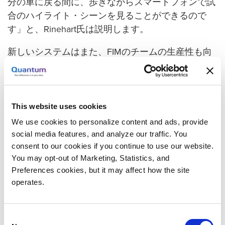
分の車に戻る間に、歩きながらスマートフォンで試
合のハイライト・シーンを見ることができるので
す」と、Rinehart氏は説明します。
新しいシステムはまた、FIMのチームの生産性も向
上させました。チームは年間に1,500本の動画を制
作できるようになりました。古いシステムのときに
くらべて50％以上の増加です。
This website uses cookies
StorNextのへのシームレスな変換
We use cookies to personalize content and ads, provide
social media features, and analyze our traffic. You
しかし、Active Storage社の事業が変わり、FIMチー
consent to our cookies if you continue to use our website.
ムが使い始めたばかりの製品を提供しなくなったた
You may opt-out of Marketing, Statistics, and
め、こうした結果のすべてが危うくなるように見え
Preferences cookies, but it may affect how the site
ました。
operates.
Quantum StorNextへの移行を支援してもらうため
に、チームはメディア/エンターテインメント・プ
Consent