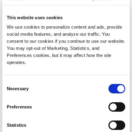
„Wir haben das Feld schnell auf zwei Anbieter
eingegrenzt, beide ausführlich getestet, uns die
This website uses cookies
Referenzen angesehen und die Entscheidung für
We use cookies to personalize content and ads, provide
eine Umstellung auf Quantum DXi-Appliances gefällt.
social media features, and analyze our traffic. You
Die Wahl fiel uns leicht“, so Magnanon. „Die
consent to our cookies if you continue to use our website.
Anschaffungskosten waren deutlich geringer, es gibt
You may opt-out of Marketing, Statistics, and
einen wirtschaftlichen Upgrade-Pfad, und Quantum
Preferences cookies, but it may affect how the site
garantiert die Wartungskosten für volle fünf Jahre.“
operates.
Die DXi4700-Deduplizierungsappliances wurden an
beiden Standorten installiert. Die zwei lokalen
Consent
Necessary
Selection
Systeme führen jetzt täglich inkrementelle Backups
der Datenbanken und der Büro- und
Kommunikationsanwendungen durch. Veeam erstellt
Preferences
regelmäßig synthetische Vollbackups, und die
Dateien werden zwischen den Standorten repliziert.
Statistics
Diese Kombination gewährleistet die kurzfristige