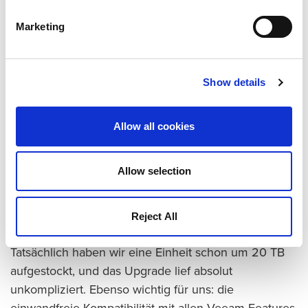
Sicherung mit schnellem Recovery und die
Marketing
langfristige Vorhaltung an unterschiedlichen
Standorten im Rahmen der DR-Planung des
Unternehmens.
Show details
Gesteigerte Performance, geringere Kosten,
erstklassiger Service
Allow all cookies
„Unsere Erfahrungen mit Quantum und der DXi sind
mehr als positiv“, berichtet Magnanon. „Die Backup-,
Allow selection
Restore- und Replikations-Performance ist durchweg
höher als bei unserem alten System. Die Kosten sind
deutlich gesunken, und es gibt einen klaren,
Reject All
wirtschaftlichen Pfad für künftige Upgrades.
Tatsächlich haben wir eine Einheit schon um 20 TB
aufgestockt, und das Upgrade lief absolut
unkompliziert. Ebenso wichtig für uns: die