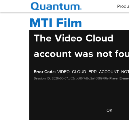
Produ
MTI Film
This
The Video Cloud
is
a
account was not fo
modal
window.
Error Code:
VIDEO_CLOUD_ERR_ACCOUNT_NO
Session ID:
2026-08-07:c82cbd66f7dbd2a488897f6e
Player Eleme
OK