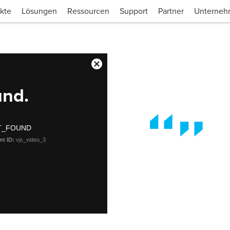
kte
Lösungen
Ressourcen
Support
Partner
Unterne
Close
Modal
und.
Dialog
T_FOUND
nt ID:
vjs_video_3