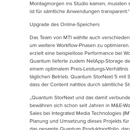
Montagmorgen ins Studio kamen, mussten si
ist für sämtliche Anwendungen transparent.“
Upgrade des Online-Speichers
Das Team von MTI wählte auch verschiede
um weitere Workflow-Phasen zu optimieren.
erzielt eine beispiellose Performance bei Wo
Quantum lieferte zudem NetApp-Storage der 
einem optimalem Preis-Leistungs-Verhältnis
täglichen Betrieb. Quantum StorNext 5 mit 
dass der Content nahtlos durch sämtliche Stu
„Quantum StorNext und das damit verbund
bewähren sich schon seit Jahren in M&E-Work
Sales bei Integrated Media Technologies (IMT)
Planung und Umsetzung dieses Projekts für
das gesamte Quantum Produktportfolio, dar