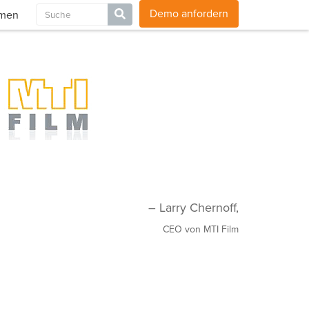
Blog
Karriere
Kontakt
Globale Websites
Demo anfordern
hmen
– Larry Chernoff,
CEO von MTI Film