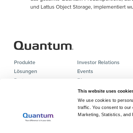
und Lattus Object Storage, implementiert w
Produkte
Investor Relations
Lösungen
Events
Partners
Blog
Support
Karriere
This website uses cookie
Über uns
Kontakt
We use cookies to persona
traffic. You consent to our
Marketing, Statistics, and
© 2026 Quantum Corporation. All rights reserved. For 
the categories of personal information we collect pleas