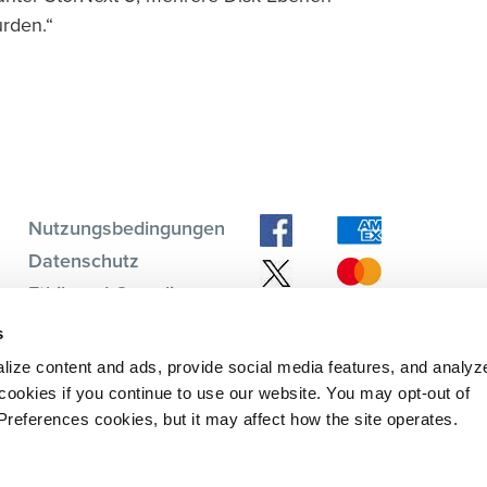
urden.“
Nutzungsbedingungen
Datenschutz
Ethik und Compliance
Subscription Center
s
ForumV Community
lize content and ads, provide social media features, and analyz
 cookies if you continue to use our website. You may opt-out of
 Preferences cookies, but it may affect how the site operates.
information about
e review our
privacy