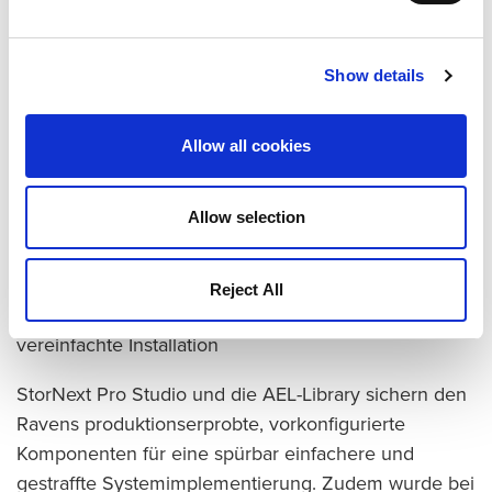
Data Life Management) und prüft damit automatisch
die Integrität der gespeicherten Medien. Sobald erste
Abnutzungserscheinungen erkannt werden, wird der
Show details
Content auf neue Medien geschrieben. Zusätzlich
können Kopien der Tapes auch an einem externen
Allow all cookies
Standort archiviert werden.
„[EDLM] garantiert eine beispiellose Integrität für das
Allow selection
Archiv“, so Jose Palencia, Vice President of
Engineering bei IMT.
Reject All
Getestetes, vorkonfiguriertes System ermöglicht
vereinfachte Installation
StorNext Pro Studio und die AEL-Library sichern den
Ravens produktionserprobte, vorkonfigurierte
Komponenten für eine spürbar einfachere und
gestraffte Systemimplementierung. Zudem wurde bei