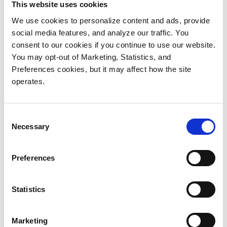
This website uses cookies
Nicht verwendete Dateien verschiebt der LBRE MAM
We use cookies to personalize content and ads, provide
über den StorNext Storage Manager automatisch in
social media features, and analyze our traffic. You
das AEL500-Archiv. Den Redakteuren werden
consent to our cookies if you continue to use our website.
Archivinhalte über dieselbe Oberfläche angezeigt
You may opt-out of Marketing, Statistics, and
wie aktiver Content, sodass sie das gesamte
Preferences cookies, but it may affect how the site
vorhandene Material mit wenigen Klicks aufrufen
operates.
können.
„Zum allerersten Mal erhält unser Produktionsteam
Consent
Necessary
Selection
damit nun direkten Zugriff auf den Content aus den
ersten 19Jahren der Mannschaftsgeschichte“, sagt
Jay O’Brien.
Preferences
Besserer Schutz für unersetzbare Daten
Statistics
Ein weiterer Vorteil ist das Plus an Sicherheit. Das
StorNext AEL Archive beinhaltet EDLM (Extended
Marketing