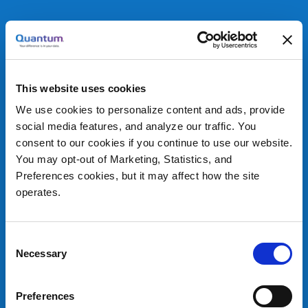
Gratis E-Book: Special
This website uses cookies
Edition
We use cookies to personalize content and ads, provide
von Quantum und Veeam
social media features, and analyze our traffic. You
consent to our cookies if you continue to use our website.
You may opt-out of Marketing, Statistics, and
Preferences cookies, but it may affect how the site
Die Dummies-Reihe von Wiley Brand hat Millionen
operates.
Lesern grundlegende Kenntnisse in zahlreichen
Themenfeldern vermittelt. Veeam und Quantum
haben in Zusammenarbeit mit Wiley Brand „VM Data
Consent
Protection For Dummies“ entwickelt, das die Basics
Necessary
Selection
für die Sicherung von virtuellen und
hyperkonvergenten Umgebungen im Always-on-
Preferences